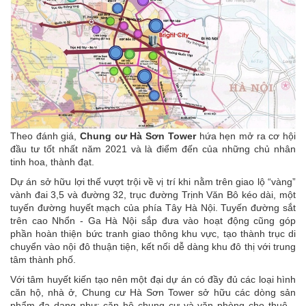
Theo đánh giá,
Chung cư Hà Sơn Tower
hứa hẹn mở ra cơ hội
đầu tư tốt nhất năm 2021 và là điểm đến của những chủ nhân
tinh hoa, thành đạt.
Dự án sở hữu lợi thế vượt trội về vị trí khi nằm trên giao lộ “vàng”
vành đai 3,5 và đường 32, trục đường Trịnh Văn Bô kéo dài, một
tuyến đường huyết mạch của phía Tây Hà Nội. Tuyến đường sắt
trên cao Nhổn - Ga Hà Nội sắp đưa vào hoạt động cũng góp
phần hoàn thiện bức tranh giao thông khu vực, tạo thành trục di
chuyển vào nội đô thuận tiện, kết nối dễ dàng khu đô thị với trung
tâm thành phố.
Với tâm huyết kiến tạo nên một đại dự án có đầy đủ các loại hình
căn hộ, nhà ở, Chung cư Hà Sơn Tower sở hữu các dòng sản
phẩm đa dạng như: căn hộ chung cư và văn phòng cho thuê...