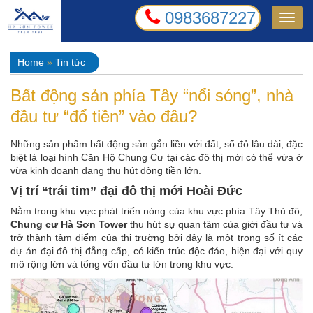
0983687227
T
o
g
g
Home
»
Tin tức
l
e
Bất động sản phía Tây “nổi sóng”, nhà
n
đầu tư “đổ tiền” vào đâu?
a
v
Những sản phẩm bất động sản gắn liền với đất, sổ đỏ lâu dài, đặc
i
biệt là loại hình Căn Hộ Chung Cư tại các đô thị mới có thể vừa ở
g
vừa kinh doanh đang thu hút dòng tiền lớn.
a
t
Vị trí “trái tim” đại đô thị mới Hoài Đức
i
Nằm trong khu vực phát triển nóng của khu vực phía Tây Thủ đô,
o
Chung cư Hà Sơn Tower
thu hút sự quan tâm của giới đầu tư và
n
trở thành tâm điểm của thị trường bởi đây là một trong số ít các
dự án đại đô thị đẳng cấp, có kiến trúc độc đáo, hiện đại với quy
mô rộng lớn và tổng vốn đầu tư lớn trong khu vực.