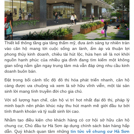
Thiết kế thông tầng gia tăng thẩm mỹ, đưa ánh sáng tự nhiên tràn
vào căn hộ mang tới cuộc sống an lành, ấm áp và thuận lợi
phong thủy kinh doanh, chiêu tài hút lộc, hứa hẹn sẽ là nơi khởi
nguồn hạnh phúc của nhiều gia đình đang tìm kiếm một không
gian sống nằm gần ngay trung tâm mà vẫn đáp ứng nhu cầu kinh
doanh buôn bán.
Đặt trong bối cảnh tốc độ đô thị hóa phát triển nhanh, căn hộ
càng được ưa chuộng và xem là sở hữu vĩnh viễn, một tài sản
sinh lời mang tính truyền đời cho gia chủ.
Với số lượng hạn chế, căn hộ vị trí hot nhất đại đô thị, pháp lý
minh bạch nên phân khúc này thu hút mạnh mẽ giới đầu tư bởi
tính thanh khoản và tỷ suất sinh lời cao.
Nhằm tạo điều kiện cho khách hàng có cơ hội sở hữu căn hộ
chung cư, Chủ đầu tư Hà Sơn áp dụng chính sách bán hàng hấp
dẫn. Quý khách quan tâm những
tin tức về chung cư Hà Sơn