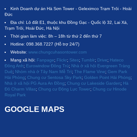
Kinh Doanh dự án Hà Sơn Tower - Geleximco Trạm Trôi - Hoài
Đức
Địa chỉ: Lô đất E1, thuộc khu Đồng Gạc - Quốc lộ 32, Lai Xá,
Trạm Trôi, Hoài Đức, Hà Nội
Thời gian làm việc: 8h – 18h từ thứ 2 đến thứ 7
Hotline: 098.368.7227 (Hỗ trợ 24/7)
Website:
www.chungcuhasontower.com
Mạng xã hội:
Fanpage
;
Flickr
;
Sites
;
Tumblr
;
Drive
;
Hateco
Đông Anh
;
Eurowindow Đông Trù
;
Nhà ở xã hội Evergreen Tràng
Duệ
;
Nhóm nhà ở Tây Nam Mễ Trì
;
The Flame Vine
;
Gem Park
Hải Phòng
;
Chung cư Sentosa Sky Park
;
Golden Point Hải Phòng
;
Nhà ở xã hội PG Aura An Đồng
;
Chung cư Lakeside Garden
;
Hà
Đô Charm Villas
;
Chung cư Động Lực Tower
;
Chung cư Hinode
Royal Park
GOOGLE MAPS