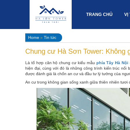
(
TRANG CHỦ
VỊ
Home
»
Tin tức
C
Chung cư Hà Sơn Tower: Không gi
Là tổ hợp căn hộ chung cư kiểu mẫu
phía Tây Hà Nội
hiện đại, cùng với đó là những công trình kiến trúc n
U
được đánh giá là chốn an cư và đầu tư lý tưởng của ngư
An cư trong không gian sống xanh giữa thiên nhiên tươi
R