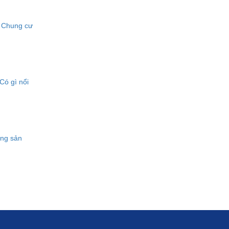
i Chung cư
Có gì nổi
ộng sản