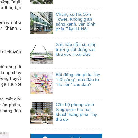
hững "ngôi
ư thái, tận
Chung cư Hà Sơn
Tower: Không gian
iện ích như
sống xanh, yên bình
An Khánh…
phía Tây Hà Nội
Sức hấp dẫn của thị
trường bất động sản
 di chuyển
khu vực Hoài Đức
dễ dàng di
 Long chạy
Bất động sản phía Tây
ường huyết
“nổi sóng”, nhà đầu tư
- ga Hà Nội
“đổ tiền” vào đâu?
ng mắt giới
Căn hộ phong cách
h sản phẩm,
Singapore thu hút
kế hàng đầu
khách hàng phía Tây
thủ đô