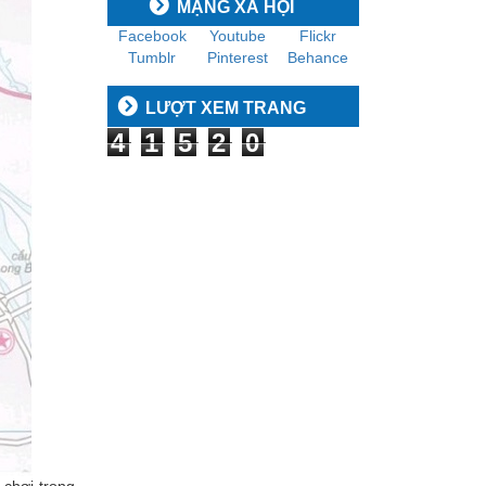
MẠNG XÃ HỘI
Facebook
Youtube
Flickr
Tumblr
Pinterest
Behance
LƯỢT XEM TRANG
4
1
5
2
0