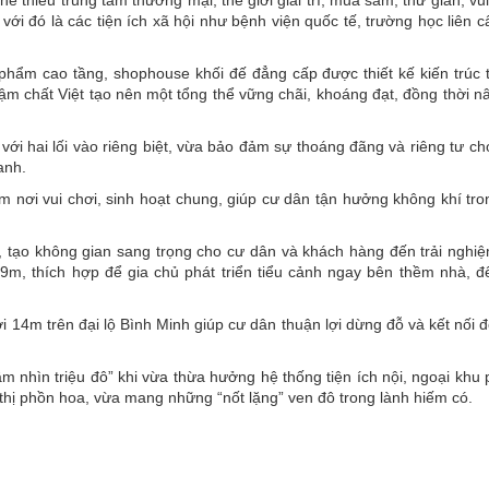
 thiếu trung tâm thương mại, thế giới giải trí, mua sắm, thư giãn, vui
với đó là các tiện ích xã hội như bệnh viện quốc tế, trường học liên c
hẩm cao tầng, shophouse khối đế đẳng cấp được thiết kế kiến trúc t
chất Việt tạo nên một tổng thể vững chãi, khoáng đạt, đồng thời nâ
với hai lối vào riêng biệt, vừa bảo đảm sự thoáng đãng và riêng tư ch
anh.
 nơi vui chơi, sinh hoạt chung, giúp cư dân tận hưởng không khí tro
, tạo không gian sang trọng cho cư dân và khách hàng đến trải nghi
m, thích hợp để gia chủ phát triển tiểu cảnh ngay bên thềm nhà, đ
tới 14m trên đại lộ Bình Minh giúp cư dân thuận lợi dừng đỗ và kết nối 
m nhìn triệu đô” khi vừa thừa hưởng hệ thống tiện ích nội, ngoại khu
thị phồn hoa, vừa mang những “nốt lặng” ven đô trong lành hiếm có.