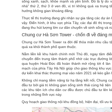
sống xanh, sạch, khỏe mạnh và yên bình. Đó là lý do 
nhà" thứ 2, thứ 3 ở ven đô, vị trí không quá xa trung t
hưởng không gian khoáng đãng.
Thực tế thị trường đang ghi nhận sự gia tăng các dự án 
vậy. Điển hình, ở khu vực phía Tây, các đại đô thị tro
đang thu hút lượng lớn cư dân chuyển về sinh sống và nâ
Chung cư Hà Sơn Tower - chốn đi về đáng 
Chung cư Hà Sơn Tower ra đời để thỏa mãn nhu cầu tậ
quá xa khỏi thành phố quen thuộc.
Nằm liền kề khu hành chính mới Thủ đô, ngay tâm điểm
chuyển đến trung tâm thành phố nhờ các trục đường l
qua huyện Hoài Đức đã hoàn thành mở rộng tới 4 làn 
mạch của phía Tây Hà Nội giúp cho giao thông khu vực 
dự kiến khai thác thương mại vào năm 2021 sẽ kéo gần 
Không chỉ mang tiềm năng từ hạ tầng kết nối, Chung cư
đầu tư bởi giá trị không gian sống sinh thái cùng hệ tiệ
các khu tiện ích cho dân cư đều được chủ đầu tư lên kế
trong những lĩnh vực này.
Quy hoạch giao thông nội khu đồng bộ, hiện đại, tối ưu t