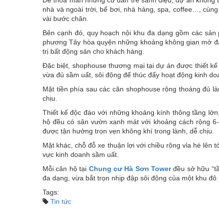
Để thỏa mãn những cư dân trẻ sành điệu, dự án không thể
nhà và ngoài trời, bể bơi, nhà hàng, spa, coffee…, cùng 
vài bước chân.
Bên cạnh đó, quy hoạch nội khu đa dạng gồm các sản p
phương Tây hòa quyện những khoảng không gian mở đậm 
trị bất động sản cho khách hàng.
Đặc biệt, shophouse thương mại tại dự án được thiết kế 
vừa đủ sầm uất, sôi động để thúc đẩy hoạt động kinh do
Mặt tiền phía sau các căn shophouse rộng thoáng đủ làm
chịu.
Thiết kế độc đáo với những khoảng kính thông tầng lớn
hộ đều có sân vườn xanh mát với khoảng cách rộng 6-9
được tận hưởng trọn vẹn không khí trong lành, dễ chịu.
Mặt khác, chỗ đỗ xe thuận lợi với chiều rộng vỉa hè lên 
vực kinh doanh sầm uất.
Mỗi căn hộ tại
Chung cư Hà Sơn Tower
đều sở hữu “tầ
đa dạng, vừa bắt trọn nhịp đập sôi động của một khu đô 
Tags:
Tin tức