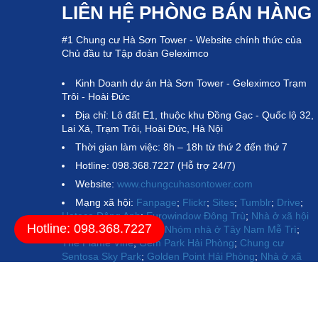
LIÊN HỆ PHÒNG BÁN HÀNG
#1 Chung cư Hà Sơn Tower - Website chính thức của
Chủ đầu tư Tập đoàn Geleximco
Kinh Doanh dự án Hà Sơn Tower - Geleximco Trạm
Trôi - Hoài Đức
Địa chỉ: Lô đất E1, thuộc khu Đồng Gạc - Quốc lộ 32,
Lai Xá, Trạm Trôi, Hoài Đức, Hà Nội
Thời gian làm việc: 8h – 18h từ thứ 2 đến thứ 7
Hotline: 098.368.7227 (Hỗ trợ 24/7)
Website:
www.chungcuhasontower.com
Mạng xã hội:
Fanpage
;
Flickr
;
Sites
;
Tumblr
;
Drive
;
Hateco Đông Anh
;
Eurowindow Đông Trù
;
Nhà ở xã hội
Hotline: 098.368.7227
Evergreen Tràng Duệ
;
Nhóm nhà ở Tây Nam Mễ Trì
;
The Flame Vine
;
Gem Park Hải Phòng
;
Chung cư
Sentosa Sky Park
;
Golden Point Hải Phòng
;
Nhà ở xã
hội PG Aura An Đồng
;
Chung cư Lakeside Garden
;
Hà
Đô Charm Villas
;
Chung cư Động Lực Tower
;
Chung cư
Hinode Royal Park