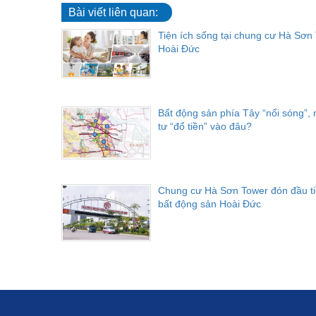
Bài viết liên quan:
Tiện ích sống tại chung cư Hà Sơn
Hoài Đức
Bất động sản phía Tây “nổi sóng”,
tư “đổ tiền” vào đâu?
Chung cư Hà Sơn Tower đón đầu t
bất động sản Hoài Đức