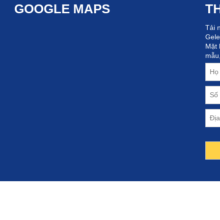
GOOGLE MAPS
TH
Tải 
Gele
Mặt 
mẫu,