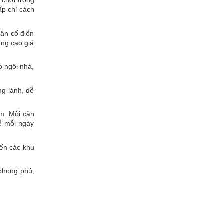
 chơi trong
ấp chỉ cách
ân cổ điển
ng cao giá
o ngôi nhà,
ng lành, dễ
ệm. Mỗi căn
ể mỗi ngày
đến các khu
 phong phú,