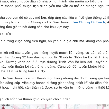
vì sao, nhiều người dẫu có nhà ở nội thành vẫn muốn sở hữu thêm n
âm thành phố, thuận tiện di chuyển mà vẫn có thể an cư tiện nghi, th
khu vực ven đô có quy mô lớn, đáp ứng các tiêu chí về giao thông và t
ng tương lai gần như: Chung cư Hà Sơn Tower,
Kim Chung Di Trạch
, 
ng tầm giá trị bất động sản cho khu vực này.
mơ ước
n hưởng cuộc sống tiện nghi, an yên của gia chủ mà không cần phải
 kết nối các tuyến giao thông huyết mạch liên vùng, cư dân có thể 
ớn như đường 32 hay đường quốc lộ 70 nối từ Nhổn tới Đại lộ Thăng
xe. Đường vành đai 3.5, trục đường Trịnh Văn Bô kéo dài - tuyến đ
này luôn thuận lợi và thông thoáng. Cùng với đó, tuyến Metro Nhổn 
Hoài Đức và trung tâm Hà Nội.
 Hà Sơn Tower còn trở thành một trong những đại đô thị sáng giá tro
n ích đẳng cấp. Việc quy hoạch đường giao thông, thiết kế các diện tíc
 hoạch chi tiết, cẩn thận và được sự tư vấn từ những công ty thiết 
iện ích sống và thuận lợi di chuyển cho cư dân.