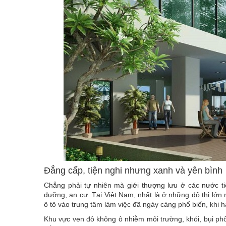
R
E
N
T
Đẳng cấp, tiện nghi nhưng xanh và yên bình
Chẳng phải tự nhiên mà giới thượng lưu ở các nước ti
dưỡng, an cư. Tại Việt Nam, nhất là ở những đô thị lớn
)
ô tô vào trung tâm làm việc đã ngày càng phổ biến, khi h
Khu vực ven đô không ô nhiễm môi trường, khói, bụi ph