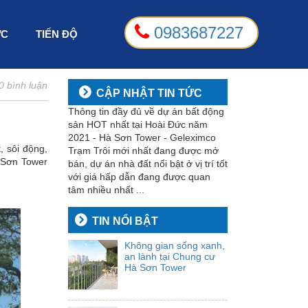
0983687227
ỨC
TIẾN ĐỘ
0 bình luận
CẬP NHẬT TIN TỨC
Thông tin đầy đủ về dự án bất động
sản HOT nhất tại Hoài Đức năm
2021 - Hà Sơn Tower - Geleximco
 sôi động,
Trạm Trôi mới nhất đang được mở
à Sơn Tower
bán, dự án nhà đất nổi bật ở vị trí tốt
với giá hấp dẫn đang được quan
tâm nhiều nhất ...
TIN NỔI BẬT
Không gian sống xanh,
an lành tại Chung cư
Hà Sơn Tower