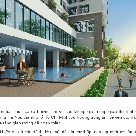
ên tiến luôn có xu hướng tìm về các không gian sống giữa thiên nhi
 như Hà Nội, thành phố Hồ Chí Minh, xu hướng sống tìm về ven đô, hằ
ạ tầng giao thông đã hoàn thiện.
ổ biến như ở các đô thị lớn, mật độ dân cư thấp, con người được tận