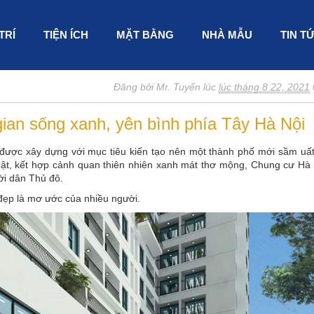
 TRÍ
TIỆN ÍCH
MẶT BẰNG
NHÀ MẪU
TIN T
Đăng bởi Mr. Tuyến lúc
lúc tháng 8 22, 2021
an sống xanh, yên bình phía Tây Hà Nội
được xây dựng với mục tiêu kiến tạo nên một thành phố mới sầm uất,
ổi bật, kết hợp cảnh quan thiên nhiên xanh mát thơ mộng, Chung cư H
ời dân Thủ đô.
 đẹp là mơ ước của nhiều người.